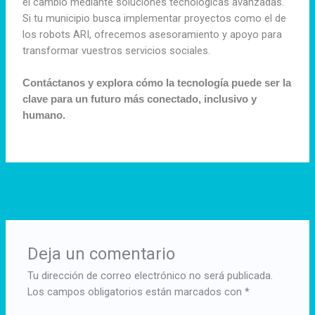
el cambio mediante soluciones tecnológicas avanzadas.
Si tu municipio busca implementar proyectos como el de
los robots ARI, ofrecemos asesoramiento y apoyo para
transformar vuestros servicios sociales.
Contáctanos y explora cómo la tecnología puede ser la
clave para un futuro más conectado, inclusivo y
humano.
←
Entrada anterior
Entrada siguiente
→
Deja un comentario
Tu dirección de correo electrónico no será publicada.
Los campos obligatorios están marcados con
*