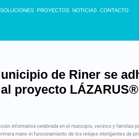
SOLUCIONES
PROYECTOS
NOTICIAS
CONTACTO
unicipio de Riner se ad
al proyecto LÁZARUS®
esión informativa celebrada en el municipio, vecinos y familias p
rimera mano el funcionamiento de los relojes inteligentes de pr