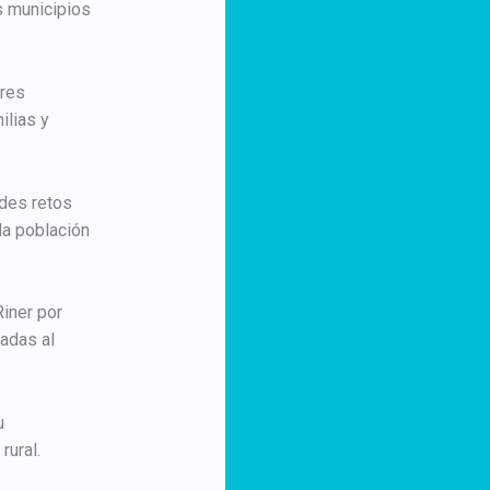
s municipios
ores
ilias y
ndes retos
la población
iner por
tadas al
u
rural.