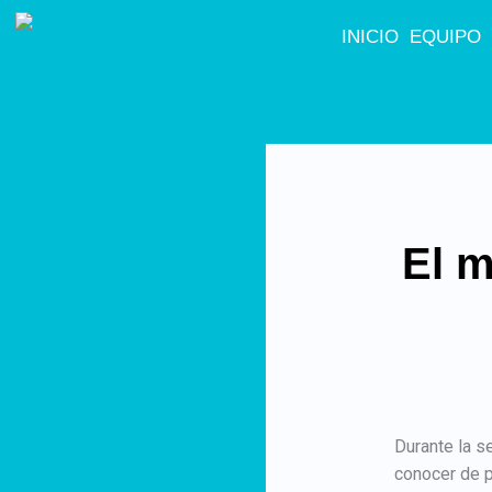
Ir
INICIO
EQUIPO
al
contenido
El m
Durante la s
conocer de p