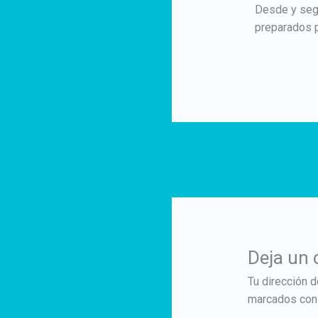
Desde y segu
preparados p
←
Entrada anterior
Deja un
Tu dirección d
marcados co