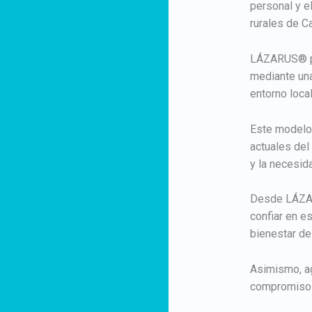
personal y e
rurales de Ca
LÁZARUS® pe
mediante una
entorno loca
Este modelo 
actuales del
y la necesid
Desde LÁZAR
confiar en e
bienestar de
Asimismo, ag
compromiso co