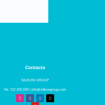
Contacto
SILIKON GROUP
Tel. 722 256 699 | info@silikongroup.com
I
F
Y
L
X
n
a
o
i
-
s
c
u
n
t