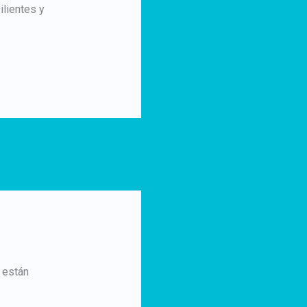
lientes y
Entrada siguiente
→
 están